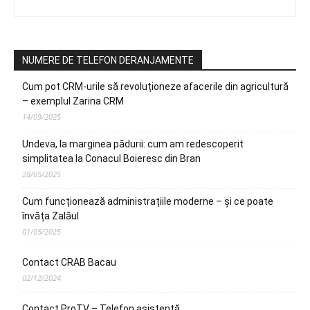
NUMERE DE TELEFON DERANJAMENTE
Cum pot CRM-urile să revoluționeze afacerile din agricultură
– exemplul Zarina CRM
14/09/2025
Undeva, la marginea pădurii: cum am redescoperit
simplitatea la Conacul Boieresc din Bran
28/05/2025
Cum funcționează administrațiile moderne – și ce poate
învăța Zalăul
01/05/2025
Contact CRAB Bacau
02/12/2024
Contact ProTV – Telefon asistență