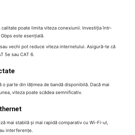
alitate poate limita viteza conexiunii. Investiția într-
 Gbps este esențială.
sau vechi pot reduce viteza internetului. Asigură-te că
CAT 5e sau CAT 6.
ctate
ă o parte din lățimea de bandă disponibilă. Dacă mai
unea, viteza poate scădea semnificativ.
Ethernet
eză mai stabilă și mai rapidă comparativ cu Wi-Fi-ul,
sau interferențe.