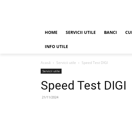
HOME
SERVICII UTILE
BANCI
CU
INFO UTILE
Acasă
Servicii utile
Speed Test DIGI
Servicii utile
Speed Test DIGI
21/11/2024