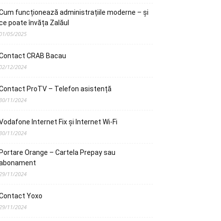
Cum funcționează administrațiile moderne – și
ce poate învăța Zalăul
01/05/2025
Contact CRAB Bacau
02/12/2024
Contact ProTV – Telefon asistență
30/11/2024
Vodafone Internet Fix și Internet Wi-Fi
30/11/2024
Portare Orange – Cartela Prepay sau
abonament
29/11/2024
Contact Yoxo
29/11/2024