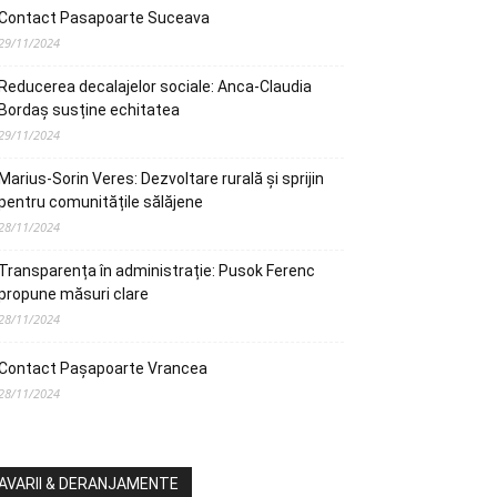
Contact Pasapoarte Suceava
29/11/2024
Reducerea decalajelor sociale: Anca-Claudia
Bordaș susține echitatea
29/11/2024
Marius-Sorin Veres: Dezvoltare rurală și sprijin
pentru comunitățile sălăjene
28/11/2024
Transparența în administrație: Pusok Ferenc
propune măsuri clare
28/11/2024
Contact Pașapoarte Vrancea
28/11/2024
AVARII & DERANJAMENTE