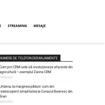
E
STREAMING
MESAJE
NUMERE DE TELEFON DERANJAMENTE
Cum pot CRM-urile să revoluționeze afacerile din
agricultură – exemplul Zarina CRM
14/09/2025
Undeva, la marginea pădurii: cum am
redescoperit simplitatea la Conacul Boieresc din
Bran
28/05/2025