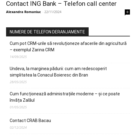
Contact ING Bank – Telefon call center
Alexandra Romaniuc
-
22/11/2024
0
NUMERE DE TELEFON DERANJAMENTE
Cum pot CRM-urile să revoluționeze afacerile din agricultură
– exemplul Zarina CRM
14/09/2025
Undeva, la marginea pădurii: cum am redescoperit
simplitatea la Conacul Boieresc din Bran
28/05/2025
Cum funcționează administrațiile moderne – și ce poate
învăța Zalăul
01/05/2025
Contact CRAB Bacau
02/12/2024