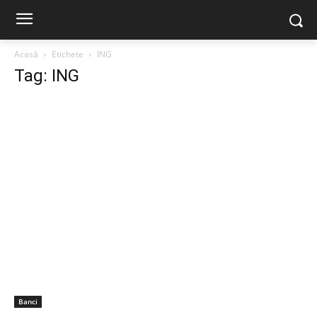
Acasă
Etichete
ING
Tag: ING
Banci