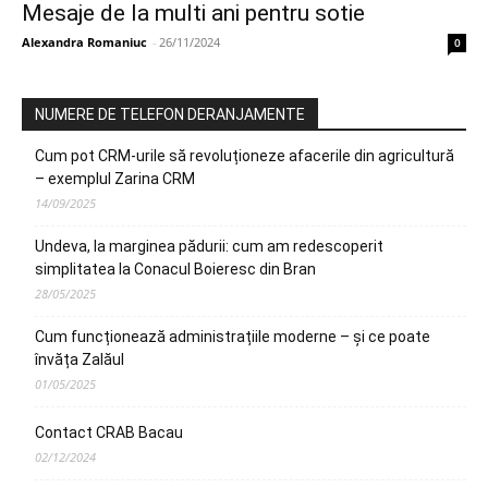
Mesaje de la multi ani pentru sotie
Alexandra Romaniuc
-
26/11/2024
0
NUMERE DE TELEFON DERANJAMENTE
Cum pot CRM-urile să revoluționeze afacerile din agricultură
– exemplul Zarina CRM
14/09/2025
Undeva, la marginea pădurii: cum am redescoperit
simplitatea la Conacul Boieresc din Bran
28/05/2025
Cum funcționează administrațiile moderne – și ce poate
învăța Zalăul
01/05/2025
Contact CRAB Bacau
02/12/2024