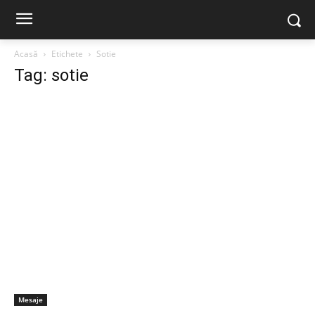
Acasă
Etichete
Sotie
Tag: sotie
Mesaje