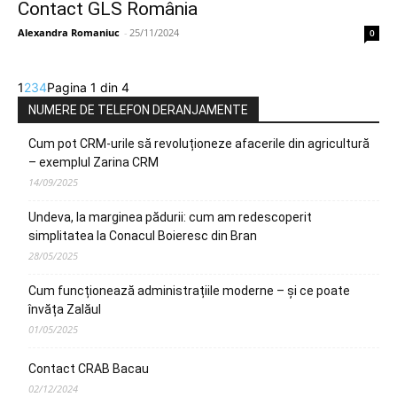
Contact GLS România
Alexandra Romaniuc
-
25/11/2024
0
1
2
3
4
Pagina 1 din 4
NUMERE DE TELEFON DERANJAMENTE
Cum pot CRM-urile să revoluționeze afacerile din agricultură
– exemplul Zarina CRM
14/09/2025
Undeva, la marginea pădurii: cum am redescoperit
simplitatea la Conacul Boieresc din Bran
28/05/2025
Cum funcționează administrațiile moderne – și ce poate
învăța Zalăul
01/05/2025
Contact CRAB Bacau
02/12/2024